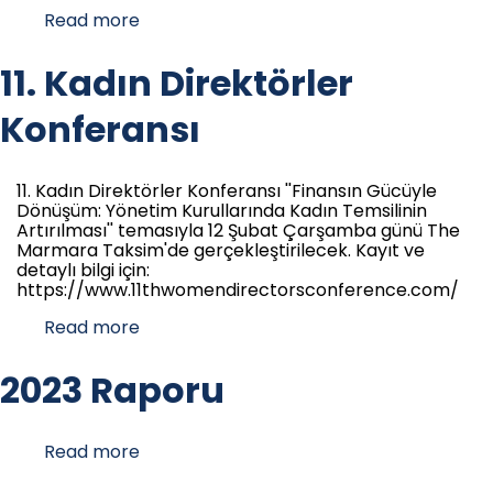
Read more
about
2024
Raporu
11. Kadın Direktörler
Konferansı
11. Kadın Direktörler Konferansı ''Finansın Gücüyle
Dönüşüm: Yönetim Kurullarında Kadın Temsilinin
Artırılması'' temasıyla 12 Şubat Çarşamba günü The
Marmara Taksim'de gerçekleştirilecek. Kayıt ve
detaylı bilgi için:
https://www.11thwomendirectorsconference.com/
Read more
about
11.
Kadın
2023 Raporu
Direktörler
Konferansı
Read more
about
2023
Raporu