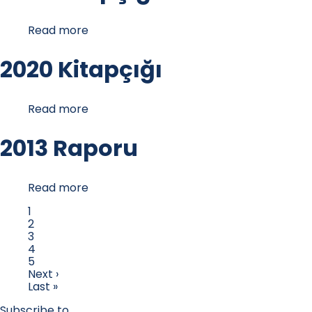
Read more
about
2019
Kitapçığı
2020 Kitapçığı
Read more
about
2020
Kitapçığı
2013 Raporu
Read more
about
2013
Sayfa
1
Raporu
Sayfa
2
Pagination
Sayfa
3
Sayfa
4
Sayfa
5
Next
Next ›
page
Last
Last »
page
Subscribe to