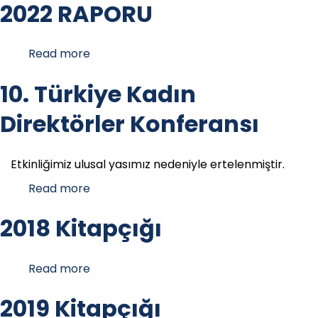
2022 RAPORU
Read more
about
2022
RAPORU
10. Türkiye Kadın
Direktörler Konferansı
Etkinliğimiz ulusal yasımız nedeniyle ertelenmiştir.
Read more
about
10.
Türkiye
2018 Kitapçığı
Kadın
Direktörler
Konferansı
Read more
about
2018
Kitapçığı
2019 Kitapçığı